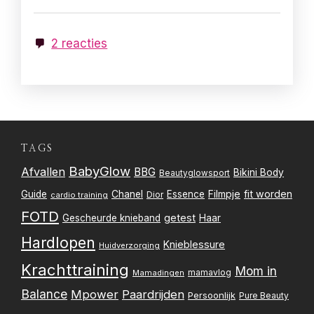
2 reacties
TAGS
BabyGlow
Afvallen
BBG
Bikini Body
Beautyglowsport
Filmpje
fit worden
Guide
Chanel
Essence
Dior
cardio training
FOTD
getest
Gescheurde knieband
Haar
Hardlopen
Knieblessure
Huidverzorging
Krachttraining
Mom in
mamavlog
Mamadingen
Balance
Mpower
Paardrijden
Persoonlijk
Pure Beauty