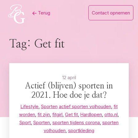
Skip
Terug
Contact opnemen
to
content
Tag:
Get fit
12 april
Actief (blijven) sporten in
2021. Hoe doe je dat?
Lifestyle
,
Sporten
actief sporten volhouden
,
fit
worden
,
fit zijn
,
fitgirl
,
Get fit
,
Hardlopen
,
otto.nl
,
Sport
,
Sporten
,
sporten tijdens corona
,
sporten
volhouden
,
sportkleding