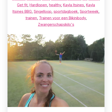
Get fit
,
Hardlopen
,
healthy
,
Kayla Itsines
,
Kayla
Itsines BBG
,
Singelloop
,
sportdagboek
,
Sportweek
,
trainen
,
Trainen voor een Bikinibody
,
Zwangerschapskilo's