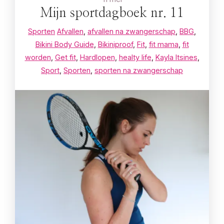
Mijn sportdagboek nr. 11
Sporten
Afvallen
,
afvallen na zwangerschap
,
BBG
,
Bikini Body Guide
,
Bikiniproof
,
Fit
,
fit mama
,
fit
worden
,
Get fit
,
Hardlopen
,
healty life
,
Kayla Itsines
,
Sport
,
Sporten
,
sporten na zwangerschap