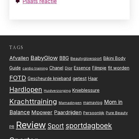
Plaats reactie
TAGS
BabyGlow
Afvallen
BBG
Bikini Body
Beautyglowsport
Filmpje
fit worden
Guide
Chanel
Essence
Dior
cardio training
FOTD
getest
Gescheurde knieband
Haar
Hardlopen
Knieblessure
Huidverzorging
Krachttraining
Mom in
mamavlog
Mamadingen
Balance
Mpower
Paardrijden
Persoonlijk
Pure Beauty
Review
sportdagboek
Sport
PR