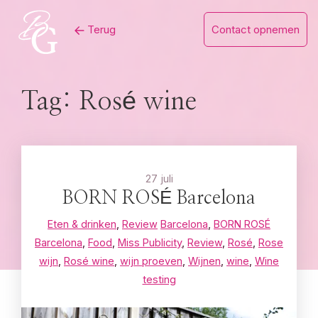
Skip
Terug
Contact opnemen
to
content
Tag:
Rosé wine
27 juli
BORN ROSÉ Barcelona
Eten & drinken
,
Review
Barcelona
,
BORN ROSÉ
Barcelona
,
Food
,
Miss Publicity
,
Review
,
Rosé
,
Rose
wijn
,
Rosé wine
,
wijn proeven
,
Wijnen
,
wine
,
Wine
testing