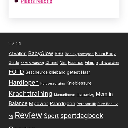
Plaats reactie
TAGS
BabyGlow
Afvallen
BBG
Bikini Body
Beautyglowsport
Filmpje
fit worden
Guide
Chanel
Essence
Dior
cardio training
FOTD
getest
Gescheurde knieband
Haar
Hardlopen
Knieblessure
Huidverzorging
Krachttraining
Mom in
mamavlog
Mamadingen
Balance
Mpower
Paardrijden
Persoonlijk
Pure Beauty
Review
sportdagboek
Sport
PR