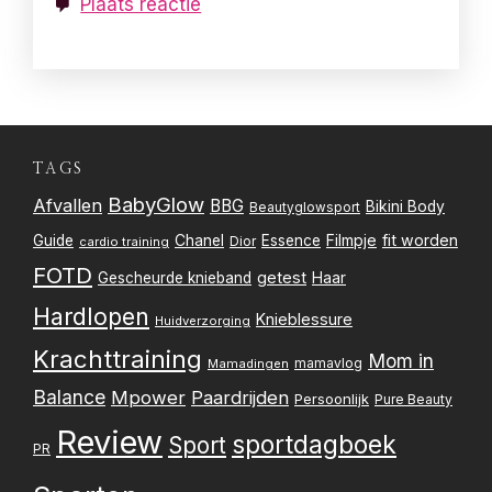
Plaats reactie
TAGS
BabyGlow
Afvallen
BBG
Bikini Body
Beautyglowsport
Filmpje
fit worden
Guide
Chanel
Essence
Dior
cardio training
FOTD
getest
Gescheurde knieband
Haar
Hardlopen
Knieblessure
Huidverzorging
Krachttraining
Mom in
mamavlog
Mamadingen
Balance
Mpower
Paardrijden
Persoonlijk
Pure Beauty
Review
sportdagboek
Sport
PR