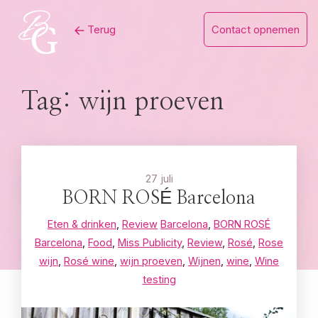
Skip
Terug
Contact opnemen
to
content
Tag:
wijn proeven
27 juli
BORN ROSÉ Barcelona
Eten & drinken
,
Review
Barcelona
,
BORN ROSÉ
Barcelona
,
Food
,
Miss Publicity
,
Review
,
Rosé
,
Rose
wijn
,
Rosé wine
,
wijn proeven
,
Wijnen
,
wine
,
Wine
testing