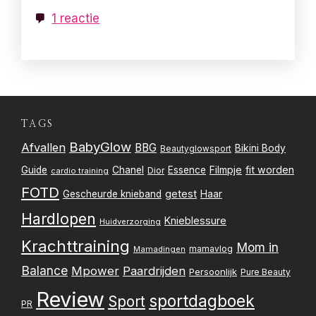
1 reactie
TAGS
BabyGlow
Afvallen
BBG
Bikini Body
Beautyglowsport
Filmpje
fit worden
Guide
Chanel
Essence
Dior
cardio training
FOTD
getest
Gescheurde knieband
Haar
Hardlopen
Knieblessure
Huidverzorging
Krachttraining
Mom in
mamavlog
Mamadingen
Balance
Mpower
Paardrijden
Persoonlijk
Pure Beauty
Review
sportdagboek
Sport
PR