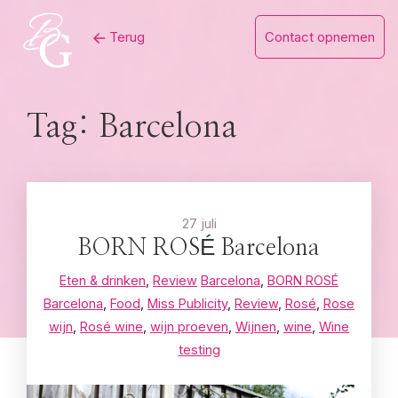
Skip
Terug
Contact opnemen
to
content
Tag:
Barcelona
27 juli
BORN ROSÉ Barcelona
Eten & drinken
,
Review
Barcelona
,
BORN ROSÉ
Barcelona
,
Food
,
Miss Publicity
,
Review
,
Rosé
,
Rose
wijn
,
Rosé wine
,
wijn proeven
,
Wijnen
,
wine
,
Wine
testing