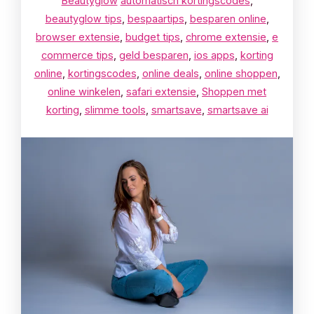
Beautyglow
automatisch kortingscodes
,
beautyglow tips
,
bespaartips
,
besparen online
,
browser extensie
,
budget tips
,
chrome extensie
,
e
commerce tips
,
geld besparen
,
ios apps
,
korting
online
,
kortingscodes
,
online deals
,
online shoppen
,
online winkelen
,
safari extensie
,
Shoppen met
korting
,
slimme tools
,
smartsave
,
smartsave ai