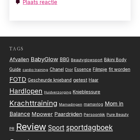
Plaats reactie
TAGS
BabyGlow
Afvallen
BBG
Bikini Body
Beautyglowsport
Filmpje
fit worden
Guide
Chanel
Essence
Dior
cardio training
FOTD
getest
Gescheurde knieband
Haar
Hardlopen
Knieblessure
Huidverzorging
Krachttraining
Mom in
mamavlog
Mamadingen
Balance
Mpower
Paardrijden
Persoonlijk
Pure Beauty
Review
sportdagboek
Sport
PR