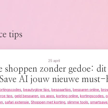
e tips
25 april
e shoppen zonder gedoe: di
Save AI jouw nieuwe must-h
ortingscodes
,
beautyglow tips
,
bespaartips
,
besparen online
,
bro
ce tips
,
geld besparen
,
ios apps
,
korting online
,
kortingscodes
,
o
en
,
safari extensie
,
Shoppen met korting
,
slimme tools
,
smartsave