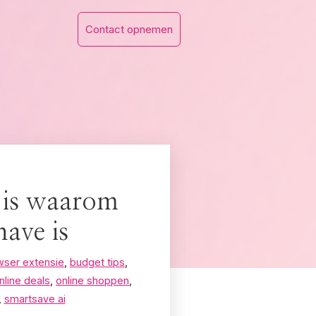
Contact opnemen
t is waarom
ave is
wser extensie
,
budget tips
,
nline deals
,
online shoppen
,
,
smartsave ai