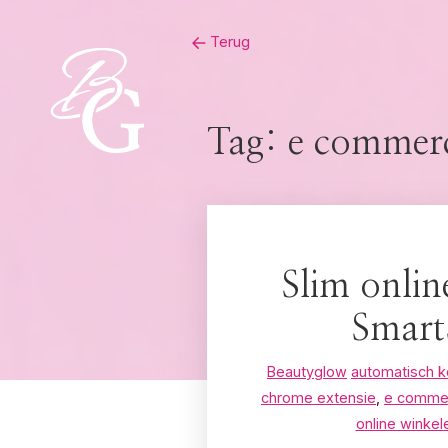
Skip
Terug
to
content
Tag:
e commerc
Slim onlin
Smart
Beautyglow
automatisch k
chrome extensie
,
e commer
online winkel