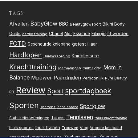
TAGS
BabyGlow
Afvallen
BBG
Bikini Body
Beautyglowsport
Filmpje
fit worden
Guide
Chanel
Essence
Dior
cardio training
FOTD
getest
Gescheurde knieband
Haar
Hardlopen
Knieblessure
Huidverzorging
Krachttraining
Mom in
mamavlog
Mamadingen
Balance
Mpower
Paardrijden
Persoonlijk
Pure Beauty
Review
sportdagboek
Sport
PR
Sporten
Sportglow
sporten tijdens corona
Tennissen
Tennis
Stabiliteitsoefeningen
thuis krachttraining
thuis trainen
thuis sporten
Trouwen
Vlog
Voorste knieband
Zwanger
Zonbescherming
gescheurd
Werken aan herstel