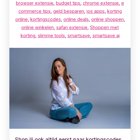
browser extensie
,
budget tips
,
chrome extensie
,
e
commerce tips
,
geld besparen
,
ios apps
,
korting
online
,
kortingscodes
,
online deals
,
online shoppen
,
online winkelen
,
safari extensie
,
Shoppen met
korting
,
slimme tools
,
smartsave
,
smartsave ai
Shop jij ook altijd eerst naar kortingscodes