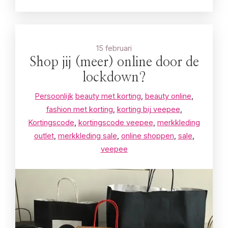
15 februari
Shop jij (meer) online door de
lockdown?
Persoonlijk
beauty met korting
,
beauty online
,
fashion met korting
,
korting bij veepee
,
Kortingscode
,
kortingscode veepee
,
merkkleding
outlet
,
merkkleding sale
,
online shoppen
,
sale
,
veepee