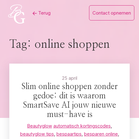
Skip
Terug
Contact opnemen
to
content
Tag:
online shoppen
25 april
Slim online shoppen zonder
gedoe: dit is waarom
SmartSave AI jouw nieuwe
must-have is
Beautyglow
automatisch kortingscodes
,
beautyglow tips
,
bespaartips
,
besparen online
,