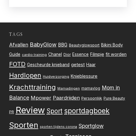
TAGS
BabyGlow
Afvallen
BBG
Bikini Body
Beautyglowsport
Filmpje
fit worden
Guide
Chanel
Essence
Dior
cardio training
FOTD
getest
Gescheurde knieband
Haar
Hardlopen
Knieblessure
Huidverzorging
Krachttraining
Mom in
mamavlog
Mamadingen
Balance
Mpower
Paardrijden
Persoonlijk
Pure Beauty
Review
sportdagboek
Sport
PR
Sporten
Sportglow
sporten tijdens corona