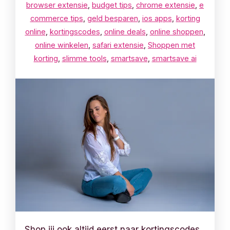
browser extensie
,
budget tips
,
chrome extensie
,
e
commerce tips
,
geld besparen
,
ios apps
,
korting
online
,
kortingscodes
,
online deals
,
online shoppen
,
online winkelen
,
safari extensie
,
Shoppen met
korting
,
slimme tools
,
smartsave
,
smartsave ai
Shop jij ook altijd eerst naar kortingscodes