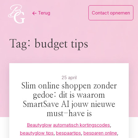
Skip
Terug
Contact opnemen
to
content
Tag:
budget tips
25 april
Slim online shoppen zonder
gedoe: dit is waarom
SmartSave AI jouw nieuwe
must-have is
Beautyglow
automatisch kortingscodes
,
beautyglow tips
,
bespaartips
,
besparen online
,