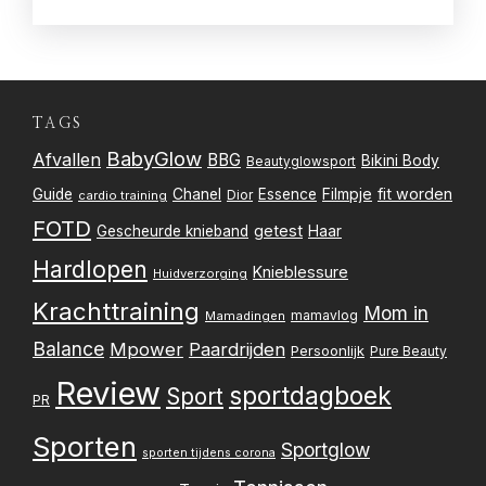
TAGS
BabyGlow
Afvallen
BBG
Bikini Body
Beautyglowsport
Filmpje
fit worden
Guide
Chanel
Essence
Dior
cardio training
FOTD
getest
Gescheurde knieband
Haar
Hardlopen
Knieblessure
Huidverzorging
Krachttraining
Mom in
mamavlog
Mamadingen
Balance
Mpower
Paardrijden
Persoonlijk
Pure Beauty
Review
sportdagboek
Sport
PR
Sporten
Sportglow
sporten tijdens corona