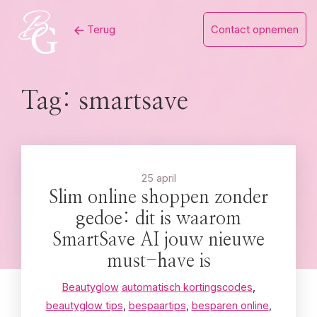
Skip
Terug
Contact opnemen
to
content
Tag:
smartsave
25 april
Slim online shoppen zonder
gedoe: dit is waarom
SmartSave AI jouw nieuwe
must-have is
Beautyglow
automatisch kortingscodes
,
beautyglow tips
,
bespaartips
,
besparen online
,