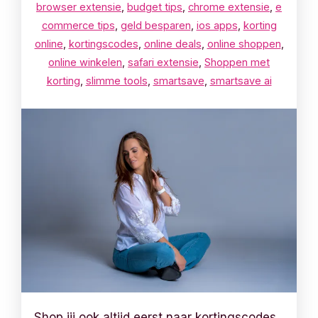
browser extensie
,
budget tips
,
chrome extensie
,
e
commerce tips
,
geld besparen
,
ios apps
,
korting
online
,
kortingscodes
,
online deals
,
online shoppen
,
online winkelen
,
safari extensie
,
Shoppen met
korting
,
slimme tools
,
smartsave
,
smartsave ai
Shop jij ook altijd eerst naar kortingscodes