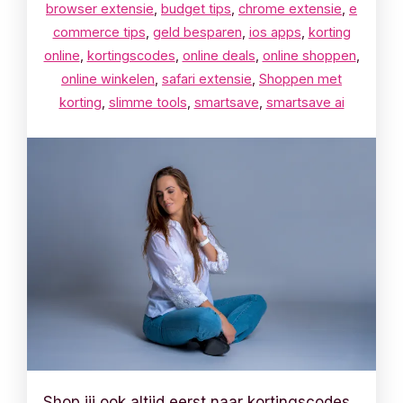
browser extensie
,
budget tips
,
chrome extensie
,
e
commerce tips
,
geld besparen
,
ios apps
,
korting
online
,
kortingscodes
,
online deals
,
online shoppen
,
online winkelen
,
safari extensie
,
Shoppen met
korting
,
slimme tools
,
smartsave
,
smartsave ai
Shop jij ook altijd eerst naar kortingscodes