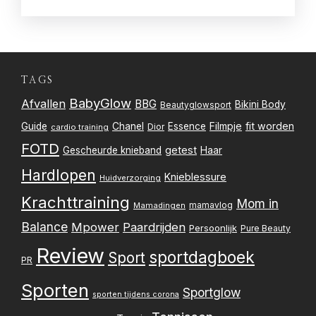
TAGS
BabyGlow
Afvallen
BBG
Bikini Body
Beautyglowsport
Filmpje
fit worden
Guide
Chanel
Essence
Dior
cardio training
FOTD
getest
Gescheurde knieband
Haar
Hardlopen
Knieblessure
Huidverzorging
Krachttraining
Mom in
mamavlog
Mamadingen
Balance
Mpower
Paardrijden
Persoonlijk
Pure Beauty
Review
sportdagboek
Sport
PR
Sporten
Sportglow
sporten tijdens corona