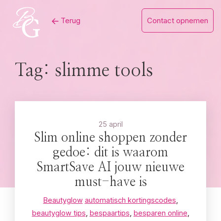
Skip
Terug
Contact opnemen
to
content
Tag:
slimme tools
25 april
Slim online shoppen zonder
gedoe: dit is waarom
SmartSave AI jouw nieuwe
must-have is
Beautyglow
automatisch kortingscodes
,
beautyglow tips
,
bespaartips
,
besparen online
,