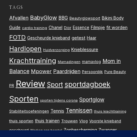
TAGS
BabyGlow
Afvallen
BBG
Bikini Body
Beautyglowsport
Filmpje
fit worden
Guide
Chanel
Essence
Dior
cardio training
FOTD
getest
Gescheurde knieband
Haar
Hardlopen
Knieblessure
Huidverzorging
Krachttraining
Mom in
mamavlog
Mamadingen
Balance
Mpower
Paardrijden
Persoonlijk
Pure Beauty
Review
sportdagboek
Sport
PR
Sporten
Sportglow
sporten tijdens corona
Tennissen
Tennis
Stabiliteitsoefeningen
thuis krachttraining
thuis trainen
thuis sporten
Trouwen
Vlog
Voorste knieband
Zwanger
Zonbescherming
gescheurd
Werken aan herstel