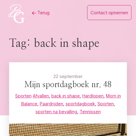
Skip
Terug
Contact opnemen
to
content
Tag:
back in shape
22 september
Mijn sportdagboek nr. 48
Sporten
Afvallen
,
back in shape
,
Hardlopen
,
Mom in
Balance
,
Paardrijden
,
sportdagboek
,
Sporten
,
sporten na bevalling
,
Tennissen