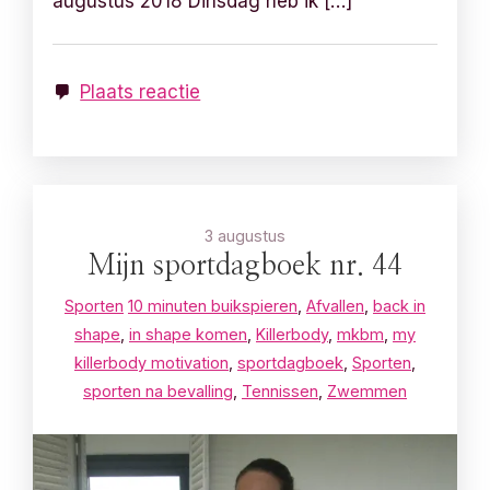
augustus 2018 Dinsdag heb ik […]
Plaats reactie
3 augustus
Mijn sportdagboek nr. 44
Sporten
10 minuten buikspieren
,
Afvallen
,
back in
shape
,
in shape komen
,
Killerbody
,
mkbm
,
my
killerbody motivation
,
sportdagboek
,
Sporten
,
sporten na bevalling
,
Tennissen
,
Zwemmen