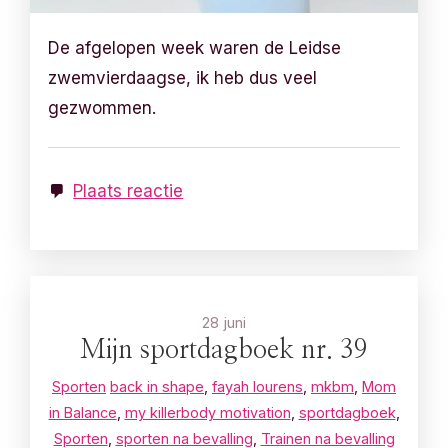
De afgelopen week waren de Leidse
zwemvierdaagse, ik heb dus veel
gezwommen.
Plaats reactie
28 juni
Mijn sportdagboek nr. 39
Sporten
back in shape
,
fayah lourens
,
mkbm
,
Mom
in Balance
,
my killerbody motivation
,
sportdagboek
,
Sporten
,
sporten na bevalling
,
Trainen na bevalling