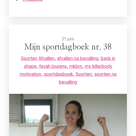
21 juni
Mijn sportdagboek nr. 38
Sporten
Afvallen
,
afvallen na bevalling
,
back in
shape
,
fayah lourens
,
mkbm
,
my killerbody
motivation
,
sportdagboek
,
Sporten
,
sporten na
bevalling