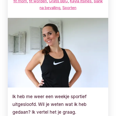
fit mom
,
fit worden
,
Gratis BBG
,
Kayla Itsines
,
slank
na bevalling
,
Sporten
Ik heb me weer een weekje sportief
uitgesloofd. Wil je weten wat ik heb
gedaan? Ik vertel het je graag.