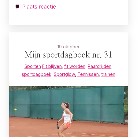
Plaats reactie
19 oktober
Mijn sportdagboek nr. 31
Sporten
Fit blijven
,
fit worden
,
Paardrijden
,
sportdagboek
,
Sportglow
,
Tennissen
,
trainen