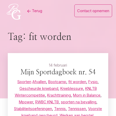
Skip
Terug
Contact opnemen
to
content
Tag:
fit worden
14 februari
Mijn Sportdagboek nr. 54
Sporten
Afvallen
,
Bootcamp
,
fit worden
,
Fysio
,
Gescheurde knieband
,
Knieblessure
,
KNLTB
Wintercompetitie
,
Krachttraining
,
Mom in Balance
,
Mpower
,
RWBC KNLTB
,
sporten na bevalling
,
Stabiliteitsoefeningen
,
Tennis
,
Tennissen
,
Voorste
knieband gescheurd
,
Werken aan herstel
,