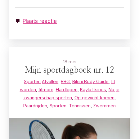
Plaats reactie
18 mei
Mijn sportdagboek nr. 12
Sporten
Afvallen
,
BBG
,
Bikini Body Guide
,
fit
worden
,
fitmom
,
Hardlopen
,
Kayla Itsines
,
Na je
zwangerschap sporten
,
Op gewicht komen
,
Paardrijden
,
Sporten
,
Tennissen
,
Zwemmen