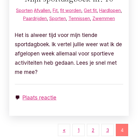
Sporten
Afvallen
,
Fit
,
fit worden
,
Get fit
,
Hardlopen
,
Paardrijden
,
Sporten
,
Tennissen
,
Zwemmen
Het is alweer tijd voor mijn tiende
sportdagboek. Ik vertel jullie weer wat ik de
afgelopen week allemaal voor sportieve
activiteiten heb gedaan. Lees je snel met
me mee?
Plaats reactie
B
«
1
2
3
4