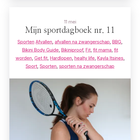
11 mei
Mijn sportdagboek nr. 11
Sporten
Afvallen
,
afvallen na zwangerschap
,
BBG
,
Bikini Body Guide
,
Bikiniproof
,
Fit
,
fit mama
,
fit
worden
,
Get fit
,
Hardlopen
,
healty life
,
Kayla Itsines
,
Sport
,
Sporten
,
sporten na zwangerschap