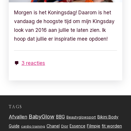
Morgen is het Koningsdag! Daarom is het
vandaag de hoogste tijd om mijn Kingsday
look van 2016 aan jullie te laten zien. Ik
hoop dat jullie er inspiratie mee opdoen!
3 reacties
TAGS
BabyGlow
Afvallen
BBG
Bikini Body
Beautyglowsport
Filmpje
fit worden
Guide
Chanel
Essence
Dior
cardio training