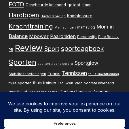
FOTD
getest
Gescheurde knieband
Haar
Hardlopen
Knieblessure
Huidverzorging
Krachttraining
Mom in
mamavlog
Mamadingen
Balance
Mpower
Paardrijden
Persoonlijk
Pure Beauty
Review
sportdagboek
Sport
PR
Sporten
Sportglow
sporten tijdens corona
Tennissen
Tennis
Stabiliteitsoefeningen
thuis krachttraining
thuis trainen
thuis sporten
Trouwen
Vlog
Voorste knieband
Zwanger
Zonbescherming
gescheurd
Werken aan herstel
Zwangerschapsupdate
Privacybelei
Design & implementatie: