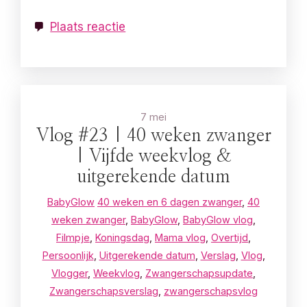
Plaats reactie
7 mei
Vlog #23 | 40 weken zwanger
| Vijfde weekvlog &
uitgerekende datum
BabyGlow
40 weken en 6 dagen zwanger
,
40
weken zwanger
,
BabyGlow
,
BabyGlow vlog
,
Filmpje
,
Koningsdag
,
Mama vlog
,
Overtijd
,
Persoonlijk
,
Uitgerekende datum
,
Verslag
,
Vlog
,
Vlogger
,
Weekvlog
,
Zwangerschapsupdate
,
Zwangerschapsverslag
,
zwangerschapsvlog