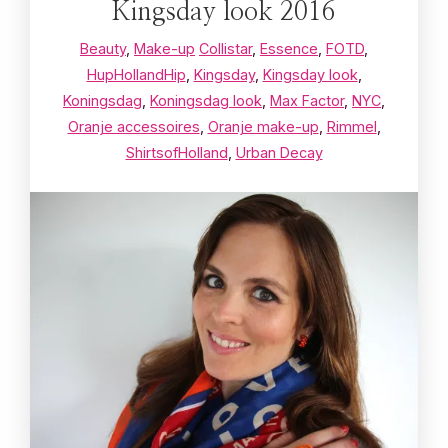
Kingsday look 2016
Beauty
,
Make-up
Collistar
,
Essence
,
FOTD
,
HupHollandHip
,
Kingsday
,
Kingsday look
,
Koningsdag
,
Koningsdag look
,
Max Factor
,
NYC
,
Oranje accessoires
,
Oranje make-up
,
Rimmel
,
ShirtsofHolland
,
Urban Decay