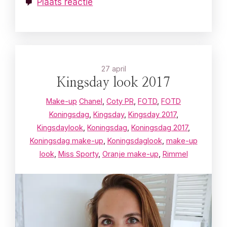
Plaats reactie
27 april
Kingsday look 2017
Make-up
Chanel
,
Coty PR
,
FOTD
,
FOTD
Koningsdag
,
Kingsday
,
Kingsday 2017
,
Kingsdaylook
,
Koningsdag
,
Koningsdag 2017
,
Koningsdag make-up
,
Koningsdaglook
,
make-up
look
,
Miss Sporty
,
Oranje make-up
,
Rimmel