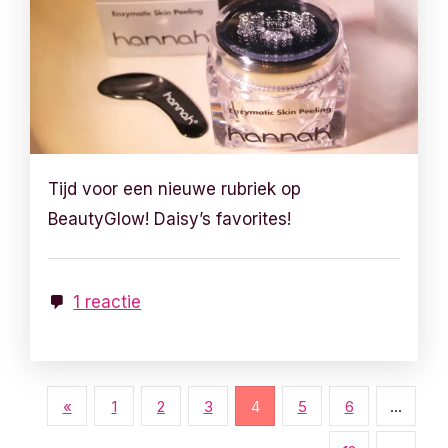
Tijd voor een nieuwe rubriek op
BeautyGlow! Daisy’s favorites!
1 reactie
B
«
1
2
3
4
5
6
…