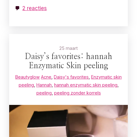
2 reacties
25 maart
Daisy’s favorites: hannah
Enzymatic Skin peeling
Beautyglow
Acne
,
Daisy's favorites
,
Enzymatic skin
peeling
,
Hannah
,
hannah enzymatic skin peeling
,
peeling
,
peeling zonder korrels