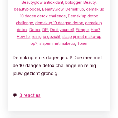
Beautyglow
antioxidant
,
bblogger
,
Beauty
,
beautyblogger
,
BeautyGlow
,
Demak'up
,
demak'up
10 dagen detox challenge
,
Demak'up detox
challenge
,
demakup 10 daagse detox
,
demakup
detox
,
Detox
,
DIY
,
Do it yourself
,
Filmpje
,
Hoe?
,
How to
,
reinig je gezicht
,
slaap jij met make-up
op?
,
slapen met makeup
,
Toner
Demak’up en ik dagen je uit! Doe mee met
de 10 daagse detox challenge en reinig
jouw gezicht grondig!
3 reacties