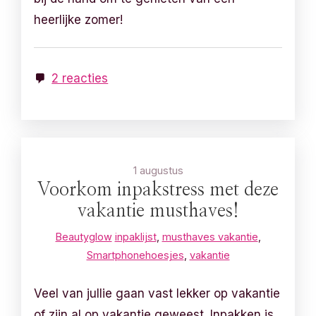
heerlijke zomer!
2 reacties
1 augustus
Voorkom inpakstress met deze
vakantie musthaves!
Beautyglow
inpaklijst
,
musthaves vakantie
,
Smartphonehoesjes
,
vakantie
Veel van jullie gaan vast lekker op vakantie
of zijn al op vakantie geweest. Inpakken is