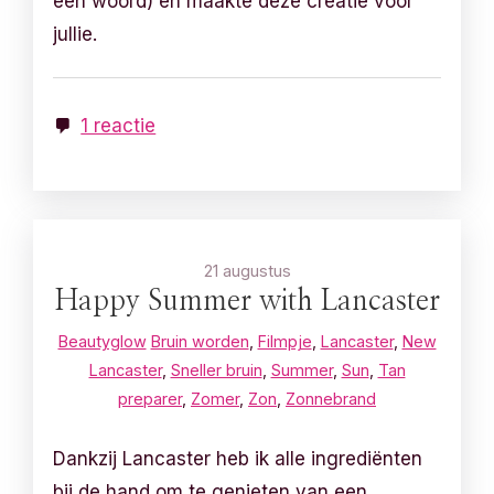
een woord) en maakte deze creatie voor
jullie.
1 reactie
21 augustus
Happy Summer with Lancaster
Beautyglow
Bruin worden
,
Filmpje
,
Lancaster
,
New
Lancaster
,
Sneller bruin
,
Summer
,
Sun
,
Tan
preparer
,
Zomer
,
Zon
,
Zonnebrand
Dankzij Lancaster heb ik alle ingrediënten
bij de hand om te genieten van een