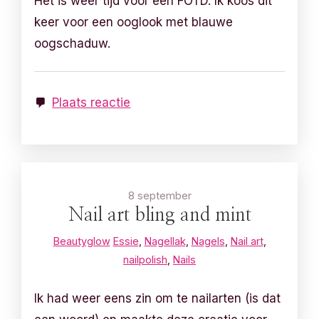
Het is weer tijd voor een FOTD. Ik koos dit
keer voor een ooglook met blauwe
oogschaduw.
Plaats reactie
8 september
Nail art bling and mint
Beautyglow
Essie
,
Nagellak
,
Nagels
,
Nail art
,
nailpolish
,
Nails
Ik had weer eens zin om te nailarten (is dat