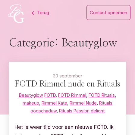
Skip
Terug
Contact opnemen
to
content
Categorie:
Beautyglow
30 september
FOTD Rimmel nude en Rituals
Beautyglow
FOTD
,
FOTD Rimmel
,
FOTD RItuals
,
makeup
,
Rimmel Kate
,
Rimmel Nude
,
Rituals
oogschaduw
,
Rituals Passion delight
Het is weer tijd voor een nieuwe FOTD. Ik