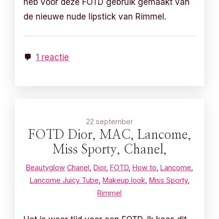
heb voor deze FOTD gebruik gemaakt van
de nieuwe nude lipstick van Rimmel.
1 reactie
22 september
FOTD Dior, MAC, Lancome,
Miss Sporty, Chanel,
Beautyglow
Chanel
,
Dior
,
FOTD
,
How to
,
Lancome
,
Lancome Juicy Tube
,
Makeup look
,
Miss Sporty
,
Rimmel