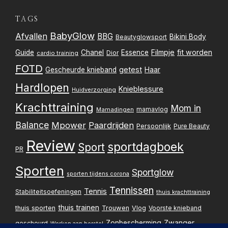
TAGS
BabyGlow
Afvallen
BBG
Bikini Body
Beautyglowsport
Filmpje
fit worden
Guide
Chanel
Essence
Dior
cardio training
FOTD
getest
Gescheurde knieband
Haar
Hardlopen
Knieblessure
Huidverzorging
Krachttraining
Mom in
mamavlog
Mamadingen
Balance
Mpower
Paardrijden
Persoonlijk
Pure Beauty
Review
sportdagboek
Sport
PR
Sporten
Sportglow
sporten tijdens corona
Tennissen
Tennis
Stabiliteitsoefeningen
thuis krachttraining
thuis trainen
thuis sporten
Trouwen
Vlog
Voorste knieband
Zwanger
Zonbescherming
gescheurd
Werken aan herstel