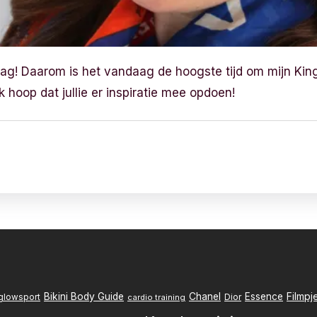
ag! Daarom is het vandaag de hoogste tijd om mijn Kin
 Ik hoop dat jullie er inspiratie mee opdoen!
Filmpj
Bikini Body Guide
Chanel
Essence
Dior
glowsport
cardio training