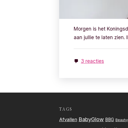
Morgen is het Koningsd
aan jullie te laten zien.
3 reacties
TAGS
BabyGlow
Afvallen
BBG
Beauty