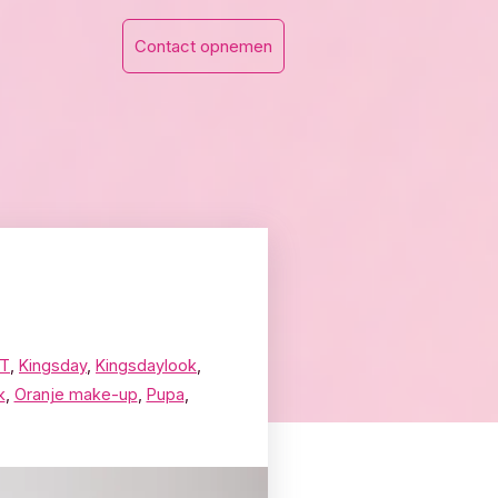
Contact opnemen
OT
,
Kingsday
,
Kingsdaylook
,
k
,
Oranje make-up
,
Pupa
,