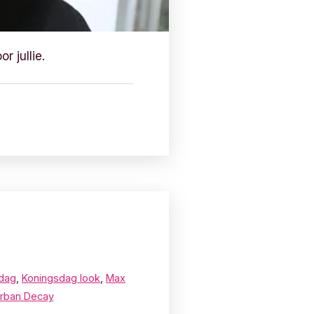
 jullie.
dag
,
Koningsdag look
,
Max
rban Decay