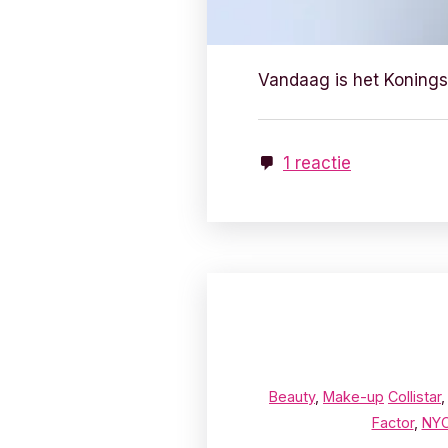
Vandaag is het Konings
1 reactie
Beauty
,
Make-up
Collistar
Factor
,
NY