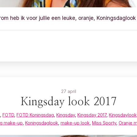
om heb ik voor jullie een leuke, oranje, Koningsdagloo
27 april
Kingsday look 2017
,
FOTD
,
FOTD Koningsdag
,
Kingsday
,
Kingsday 2017
,
Kingsdaylook
ag make-up
,
Koningsdaglook
,
make-up look
,
Miss Sporty
,
Oranje 