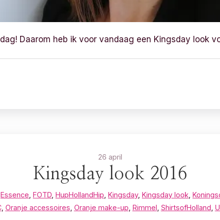
dag! Daarom heb ik voor vandaag een Kingsday look voor
26 april
Kingsday look 2016
,
Essence
,
FOTD
,
HupHollandHip
,
Kingsday
,
Kingsday look
,
Konings
C
,
Oranje accessoires
,
Oranje make-up
,
Rimmel
,
ShirtsofHolland
,
U