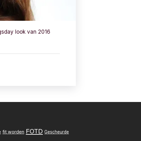
gsday look van 2016
FOTD
e
fit worden
Gescheurde