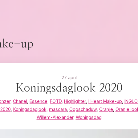
ake-up
27 april
Koningsdaglook 2020
onzer
,
Chanel
,
Essence
,
FOTD
,
Highlighter
,
I Heart Make-up
,
INGL
 2020
,
Koningsdaglook
,
mascara
,
Oogschaduw
,
Oranje
,
Oranje loo
Willem-Alexander
,
Woningsdag