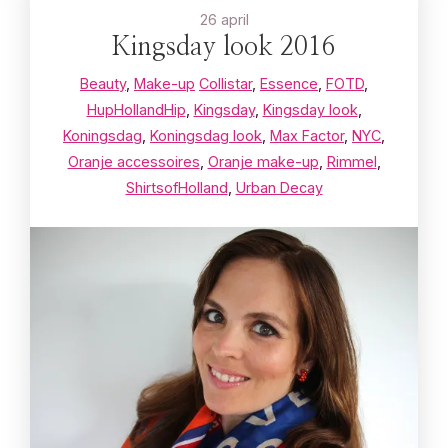
26 april
Kingsday look 2016
Beauty
,
Make-up
Collistar
,
Essence
,
FOTD
,
HupHollandHip
,
Kingsday
,
Kingsday look
,
Koningsdag
,
Koningsdag look
,
Max Factor
,
NYC
,
Oranje accessoires
,
Oranje make-up
,
Rimmel
,
ShirtsofHolland
,
Urban Decay