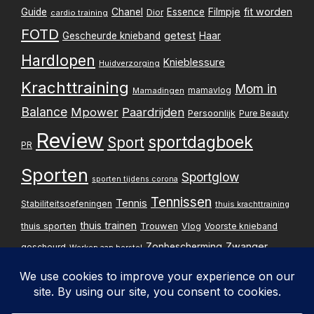
Filmpje
fit worden
Guide
Chanel
Essence
Dior
cardio training
FOTD
getest
Gescheurde knieband
Haar
Hardlopen
Knieblessure
Huidverzorging
Krachttraining
Mom in
mamavlog
Mamadingen
Balance
Mpower
Paardrijden
Persoonlijk
Pure Beauty
Review
sportdagboek
Sport
PR
Sporten
Sportglow
sporten tijdens corona
Tennissen
Tennis
Stabiliteitsoefeningen
thuis krachttraining
thuis trainen
thuis sporten
Trouwen
Vlog
Voorste knieband
Zwanger
Zonbescherming
gescheurd
Werken aan herstel
Zwangerschapsupdate