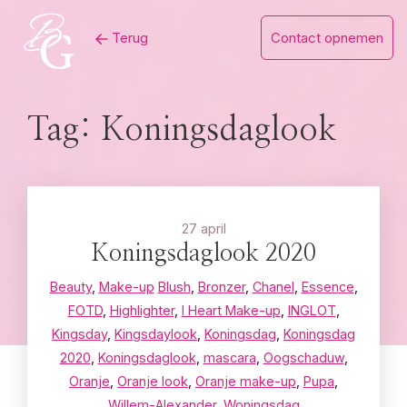
Skip
Terug
Contact opnemen
to
content
Tag:
Koningsdaglook
27 april
Koningsdaglook 2020
Beauty
,
Make-up
Blush
,
Bronzer
,
Chanel
,
Essence
,
FOTD
,
Highlighter
,
I Heart Make-up
,
INGLOT
,
Kingsday
,
Kingsdaylook
,
Koningsdag
,
Koningsdag
2020
,
Koningsdaglook
,
mascara
,
Oogschaduw
,
Oranje
,
Oranje look
,
Oranje make-up
,
Pupa
,
Willem-Alexander
,
Woningsdag